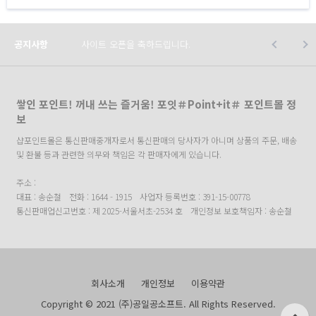
공지사항
사이트 오픈을 축하드립니다.
쌓인 포인트! 꺼내 쓰는 즐거움! 포잇＃Point+it＃ 포인트몰 정
보
샵포인트몰은 통신판매중개자로서 통신판매의 당사자가 아니며 상품의 주문, 배송
및 환불 등과 관련한 의무와 책임은 각 판매자에게 있습니다.
주소 :
대표 : 송순철
전화 : 1644 - 1915
사업자 등록번호 : 391-15-00778
통신판매업신고번호 : 제 2025-서울서초-2534 호
개인정보 보호책임자 : 송순철
회사소개
개인정보
이용약관
Copyright © 2021 (주)공일공소프트. All Rights Reserved.